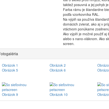
taktiež posuvná a jej pohyb je
Farba rámu je štandardne biel
podľa vzorkovníka RAL.
Na výplň sa používa štandardn
domácich zvierat, ako aj v p
vtáctvom ponúkame zosilnenú 
Ako výplň je možné použiť aj 
alebo s nano-vláknom. Ako sln
screen.
otogaléria
Obrázok 1
Obrázok 2
Obrázo
Obrázok 5
Obrázok 6
Obrázo
Obrázok 9
Obrázok 10
Obrázo