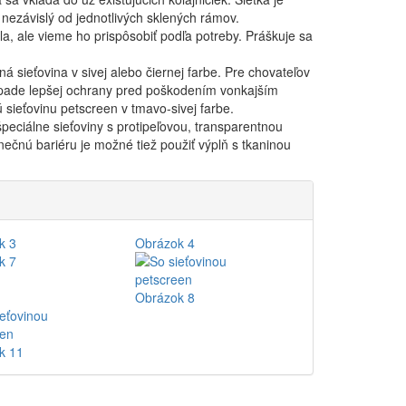
 nezávislý od jednotlivých sklených rámov.
a, ale vieme ho prispôsobiť podľa potreby. Práškuje sa
á sieťovina v sivej alebo čiernej farbe. Pre chovateľov
rípade lepšej ochrany pred poškodením vonkajším
sieťovinu petscreen v tmavo-sivej farbe.
špeciálne sieťoviny s protipeľovou, transparentnou
ečnú bariéru je možné tiež použiť výplň s tkaninou
k 3
Obrázok 4
k 7
Obrázok 8
k 11