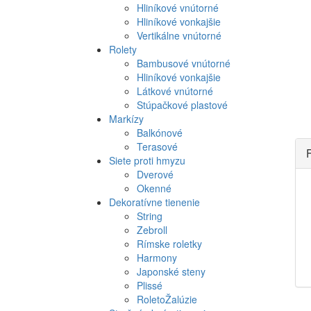
Hliníkové vnútorné
Hliníkové vonkajšie
Vertikálne vnútorné
Rolety
Bambusové vnútorné
Hliníkové vonkajšie
Látkové vnútorné
Stúpačkové plastové
Markízy
Balkónové
Terasové
F
Siete proti hmyzu
Dverové
Okenné
Dekoratívne tienenie
String
Zebroll
Rímske roletky
Harmony
Japonské steny
Plissé
RoletoŽalúzie