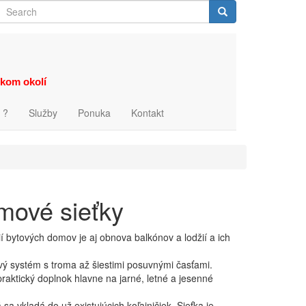
Search
Search
zkom okolí
 ?
Služby
Ponuka
Kontakt
mové sieťky
 bytových domov je aj obnova balkónov a lodžií a ich
vý systém s troma až šiestimi posuvnými časťami.
aktický doplnok hlavne na jarné, letné a jesenné
 sa vkladá do už existujúcich koľajničiek. Sieťka je