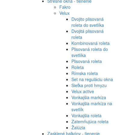
Strešné okná - tienenie
Fakro
Velux
Dvojito plisovaná
roleta do svetlíka
Dvojitá plisovaná
roleta
Kombinovaná roleta
Plisovaná roleta do
svetlíka
Plisovaná roleta
Roleta
Rímska roleta
Set na reguláciu okna
Sieťka proti hmyzu
Velux active
Vonkajšia markíza
Vonkajšia markíza na
svetlík
Vonkajšia roleta
Zatemňujúca roleta
Žalúzia
Zasklené balkóny - tienenie