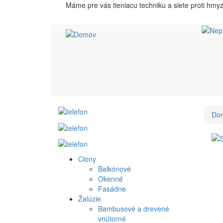
Skočiť
Máme pre vás tieniacu techniku a siete proti hmy
na
hlavný
obsah
Do
Clony
Produkt
Balkónové
Okenné
menu
Fasádne
Žalúzie
Bambusové a drevené
vnútorné