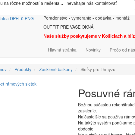
zu na rôzne možností a riešenia.
..
neváhajte nás kontaktovať
Poradenstvo - vymeranie - dodávka - montáž
OUTFIT PRE VAŠE OKNÁ
Naše služby poskytujeme v Košiciach a blí
Hlavná stránka
Novinky
Prečo od nás
mov
Produkty
Zasklené balkóny
Sieťky proti hmyzu
Posuvné rá
Bežnou súčasťou rekonštrukcií
zasklenie.
Najčastejšie sa používa rámo
Na takýto systém ponúkame pr
obdobie.
Ide o sieťku proti hmyzu, ktorá