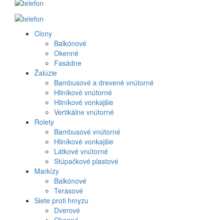
Clony
Produkt
Balkónové
Okenné
menu
Fasádne
Žalúzie
Bambusové a drevené vnútorné
Hliníkové vnútorné
Hliníkové vonkajšie
Vertikálne vnútorné
Rolety
Bambusové vnútorné
Hliníkové vonkajšie
Látkové vnútorné
Stúpačkové plastové
Markízy
Balkónové
Terasové
Siete proti hmyzu
Dverové
Okenné