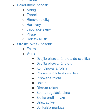
Dekoratívne tienenie
String
Zebroll
Rímske roletky
Harmony
Japonské steny
Plissé
RoletoŽalúzie
Strešné okná - tienenie
Fakro
Velux
Dvojito plisovaná roleta do svetlíka
Dvojitá plisovaná roleta
Kombinovaná roleta
Plisovaná roleta do svetlíka
Plisovaná roleta
Roleta
Rímska roleta
Set na reguláciu okna
Sieťka proti hmyzu
Velux active
Vonkajšia markíza