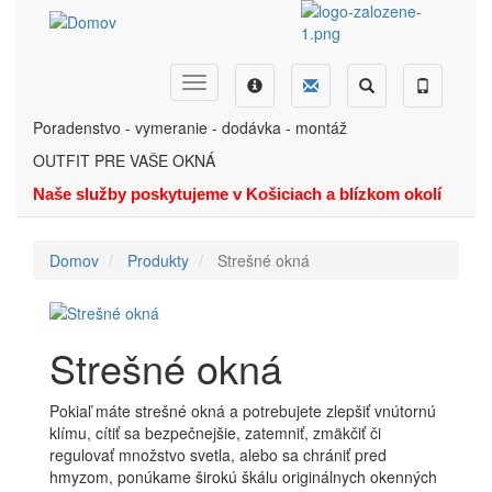
Skočiť
na
hlavný
obsah
Dopyt
Ponuka
Menu
Hľadať
Telefón
Poradenstvo - vymeranie - dodávka - montáž
OUTFIT PRE VAŠE OKNÁ
Naše služby poskytujeme v Košiciach a blízkom okolí
Domov
Produkty
Strešné okná
Strešné okná
Pokiaľ máte strešné okná a potrebujete zlepšiť vnútornú
klímu, cítiť sa bezpečnejšie, zatemniť, zmäkčiť či
regulovať množstvo svetla, alebo sa chrániť pred
hmyzom, ponúkame širokú škálu originálnych okenných