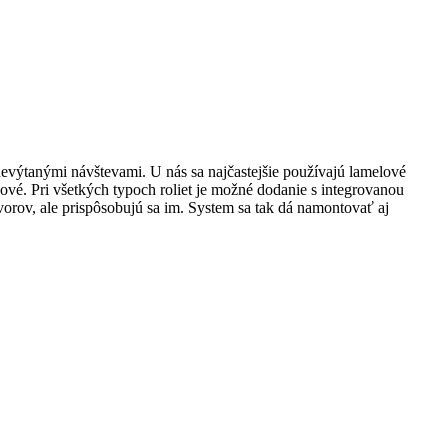
výtanými návštevami. U nás sa najčastejšie používajú lamelové
vé. Pri všetkých typoch roliet je možné dodanie s integrovanou
orov, ale prispôsobujú sa im. System sa tak dá namontovať aj