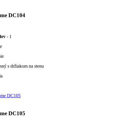
ome DC104
lov
- 1
ie
nie
sný s držiakom na stenu
la
ome DC105