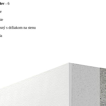
lov
- 6
ie
nie
sný s držiakom na stenu
la