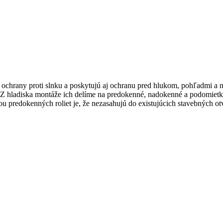
chrany proti slnku a poskytujú aj ochranu pred hlukom, pohľadmi a ne
. Z hladiska montáže ich delíme na predokenné, nadokenné a podomietko
predokenných roliet je, že nezasahujú do existujúcich stavebných otv