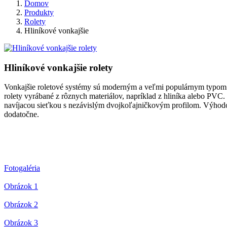
Domov
Produkty
Rolety
Hliníkové vonkajšie
Hliníkové vonkajšie rolety
Vonkajšie roletové systémy sú moderným a veľmi populárnym typom o
rolety vyrábané z rôznych materiálov, napríklad z hliníka alebo PVC
navíjacou sieťkou s nezávislým dvojkoľajničkovým profilom. Výhodou 
dodatočne.
Fotogaléria
Obrázok 1
Obrázok 2
Obrázok 3