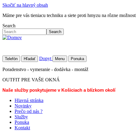
Skočiť na hlavný obsah
Máme pre vás tieniacu techniku a siete proti hmyzu na rôzne možností 
Search
Search
Dopyt
Telefón
Hľadať
Menu
Ponuka
Poradenstvo - vymeranie - dodávka - montáž
OUTFIT PRE VAŠE OKNÁ
Naše služby poskytujeme v Košiciach a blízkom okolí
Hlavná stránka
Novinky
Prečo od nás ?
Služby
Ponuka
Kontakt