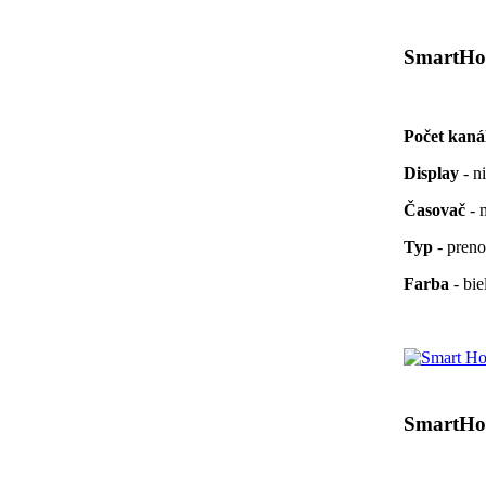
SmartH
Počet kaná
Display
- n
Časovač
- 
Typ
- preno
Farba
- bie
SmartH