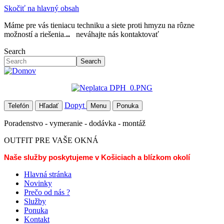
Skočiť na hlavný obsah
Máme pre vás tieniacu techniku a siete proti hmyzu na rôzne
možností a riešenia.
..
neváhajte nás kontaktovať
Search
Search
Dopyt
Telefón
Hľadať
Menu
Ponuka
Poradenstvo - vymeranie - dodávka - montáž
OUTFIT PRE VAŠE OKNÁ
Naše služby poskytujeme v Košiciach a blízkom okolí
Hlavná stránka
Novinky
Prečo od nás ?
Služby
Ponuka
Kontakt