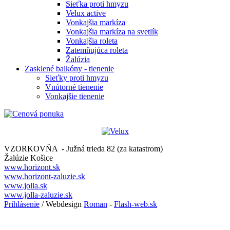
Sieťka proti hmyzu
Velux active
Vonkajšia markíza
Vonkajšia markíza na svetlík
Vonkajšia roleta
Zatemňujúca roleta
Žalúzia
Zasklené balkóny - tienenie
Sieťky proti hmyzu
Vnútorné tienenie
Vonkajšie tienenie
VZORKOVŇA - Južná trieda 82 (za katastrom)
Žalúzie Košice
www.horizont.sk
www.horizont-zaluzie.sk
www.jolla.sk
www.jolla-zaluzie.sk
Prihlásenie
/ Webdesign
Roman
-
Flash-web.sk