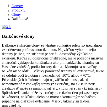
Domov
Produkty
Clony
Balkónové
Balkónové clony
Balkónové slnečné clony sú vlastne vonkajšie rolety so špeciálnou
exteriérovou perforovanou tkaninou. Najväčšou výhodou tejto
tkaniny je, že aj pri stiahnutí je cez ňu dostatočný výhľad do
exteriéru. Keďže sú dostatočne priehľadné, nie je potrebná masívna
a náročná vyklápacia konštrukcia ako pri markízach. Tkaniny sú
čiastočne vzdušné, podľa hustoty tkania. Montujú sa na voľný
balkón alebo lódžiu. Všetky ponúkané tkaniny sú exteriérové, takže
sú odolné voči teplotám v rozmedzí od -30°C až do +70°C.
Pri zasklených balkónoch majú najväčšiu účinnosť, ak sú
namontované z vonkajšej strany (z exteriéru), no ak sa to nedá
zrealizovať môžu sa namontovať aj z vnútornej strany (z interiéru).
Spôsob ovládania môže byť ručný na retiazku (len pri zasklených
balkónoch), na kľuku, alebo na motor s kontaktným spínačom
prípadne na diaľkové ovládanie. Všetky takniny sú taktiež
umyvateľné.