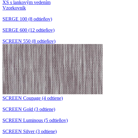
XS s lankovým vedením
Vzorkovník
SERGE 100 (8 odtieňov)
SERGE 600 (12 odtieňov)
SCREEN 550 (8 odtieňov)
SCREEN Coupage (4 odtiene)
SCREEN Gold (3 odtiene)
SCREEN Luminous (5 odtieňov)
SCREEN Silver (3 odtiene)