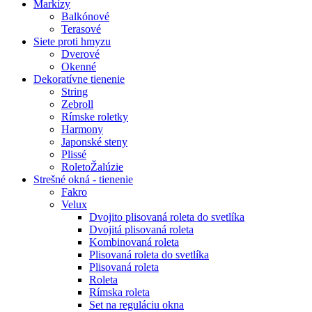
Markízy
Balkónové
Terasové
Siete proti hmyzu
Dverové
Okenné
Dekoratívne tienenie
String
Zebroll
Rímske roletky
Harmony
Japonské steny
Plissé
RoletoŽalúzie
Strešné okná - tienenie
Fakro
Velux
Dvojito plisovaná roleta do svetlíka
Dvojitá plisovaná roleta
Kombinovaná roleta
Plisovaná roleta do svetlíka
Plisovaná roleta
Roleta
Rímska roleta
Set na reguláciu okna