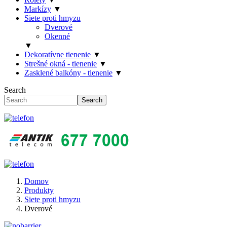
Markízy
▼
Siete proti hmyzu
Dverové
Okenné
▼
Dekoratívne tienenie
▼
Strešné okná - tienenie
▼
Zasklené balkóny - tienenie
▼
Search
Search
Domov
Produkty
Siete proti hmyzu
Dverové