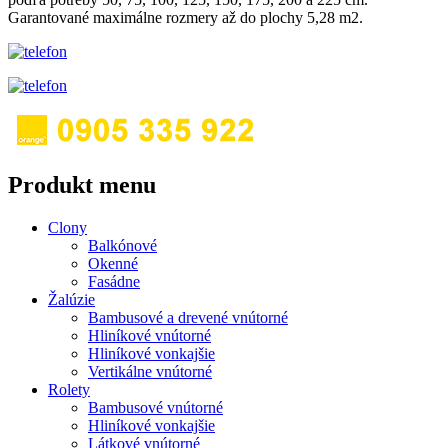
Garantované maximálne rozmery až do plochy 5,28 m2.
Produkt menu
Clony
Balkónové
Okenné
Fasádne
Žalúzie
Bambusové a drevené vnútorné
Hliníkové vnútorné
Hliníkové vonkajšie
Vertikálne vnútorné
Rolety
Bambusové vnútorné
Hliníkové vonkajšie
Látkové vnútorné