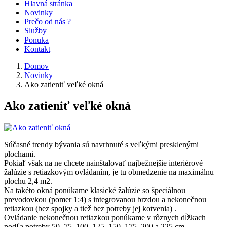
Hlavná stránka
Novinky
Prečo od nás ?
Služby
Ponuka
Kontakt
Domov
Novinky
Ako zatieniť veľké okná
Ako zatieniť veľké okná
Súčasné trendy bývania sú navrhnuté s veľkými presklenými
plochami.
Pokiaľ však na ne chcete nainštalovať najbežnejšie interiérové
žalúzie s retiazkovým ovládaním, je tu obmedzenie na maximálnu
plochu 2,4 m2.
Na takéto okná ponúkame klasické žalúzie so špeciálnou
prevodovkou (pomer 1:4) s integrovanou brzdou a nekonečnou
retiazkou (bez spojky a tiež bez potreby jej kotvenia) .
Ovládanie nekonečnou retiazkou ponúkame v rôznych dĺžkach
podľa potreby 50, 75, 100, 125, 150, 175, 200 a 225 cm.