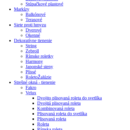
Stúpačkové plastové
Markízy
Balkónové
Terasové
Siete proti hmyzu
Dverové
Okenné
Dekoratívne tienenie
String
Zebroll
Rímske roletky
Harmony
Japonské steny
Plissé
RoletoŽalúzie
Strešné okná - tienenie
Fakro
Velux
Dvojito plisovaná roleta do svetlíka
Dvojitá plisovaná roleta
Kombinovaná roleta
Plisovaná roleta do svetlíka
Plisovaná roleta
Roleta
Rímska roleta